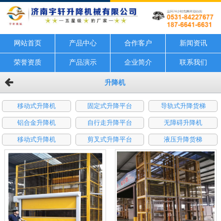
网站首页
产品中心
合作客户
新闻资讯
荣誉资质
产品演示
企业简介
联系我们
升降机
移动式升降机
固定式升降平台
导轨式升降货梯
铝合金升降机
自行走升降平台
无障碍升降机
移动式升降机
剪叉式升降平台
液压升降货梯