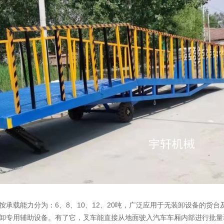
承载能力分为：6、8、10、12、20吨，广泛应用于无装卸设备的货台
卸专用辅助设备。有了它，叉车能直接从地面驶入汽车车厢内部进行批量