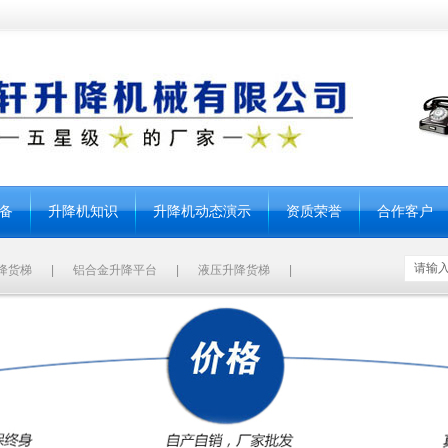
备
升降机知识
升降机动态演示
资质荣誉
合作客户
降货梯
|
铝合金升降平台
|
液压升降货梯
|