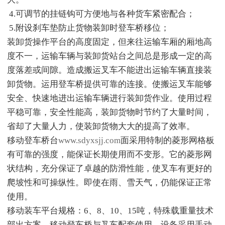
4.可调节的挂链钩可方便地与各种货车紧密配合；
5.附设刹车垫防止货物装卸时登车桥移位；
装卸货操作平台的高度固定，但来往运输车厢的厢地高
度不一，运输车辆与装卸货站台之间总是形成一定的高
度落差或间隙。造成搬运叉车不能进出运输车辆直接装
卸货物。运用登车桥提供可靠的连接。使搬运叉车能够
安全、快速地进出运输车辆进行装卸货作业。使用过程
平稳可靠，安全性能高，装卸货物时节约了大量时间，
省却了大量人力，使装卸货物大大的提高了效率。
移动登车桥台
www.sdyxsjj.com
面采用特制的菱形网格板
有可靠的强度，能保证长期使用而不变形。它的菱形网
状结构，充分保证了卓越的防滑性能，使叉车有更好的
爬坡性和可操纵性。即使在雨、雪天气，仍能保证正常
使用。
移动装车平台规格：6、8、10、15吨，特殊载重量技术
部出方案。移动登车桥与叉车配套使用，设备采用手动