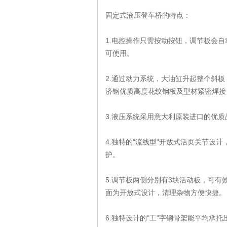
固定式液压登车桥的特点：
1.电控操作只需按动按钮，调节板会
可使用。
2.通过动力系统，大油缸升起整个斜
济钢优质高度花纹钢板及型材紧密焊接
3.液压系统采用意大利原装进口的优
4.独特的"流线型"开放式活页关节设
护。
5.调节板两侧分别有3块活动板，可
面为开放式设计，清理杂物方便快捷。
6.独特设计的"工"字钢骨架能平均承