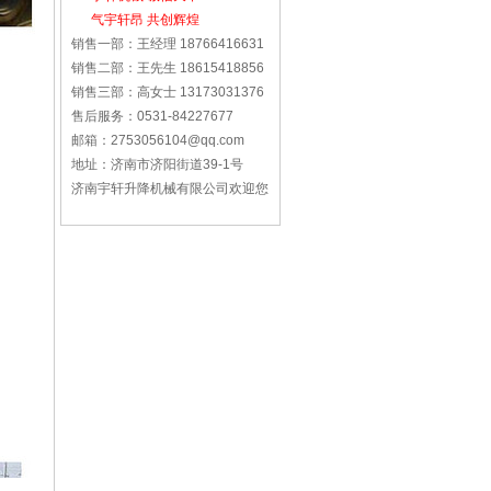
气宇轩昂 共创辉煌
销售一部：王经理 18766416631
销售二部：王先生 18615418856
销售三部：高女士 13173031376
售后服务：0531-84227677
邮箱：2753056104@qq.com
地址：济南市济阳街道39-1号
济南宇轩升降机械有限公司欢迎您