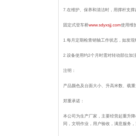
7.在维护、保养和清洁时，用撑杆支
固定式登车桥
www.sdyxsjj.com
使用维
1.每月定期检查销轴工作状态，如发
2.设备使用约2个月时需对转动部位加
注明：
产品颜色及台面大小、升高米数、载重
郑重承诺：
本公司为生产厂家，主要经营起重升降
同，文明作业，用户验收，满意服务，