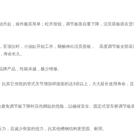
自动升起，操作极其简单；松开按钮，调节板靠自重下降，活页搭板搭在货
板，至顶位时，小油缸开始工作，顺畅伸出活页搭板， 高度调节板全部采
，寿命长久。
质品牌产品，性能卓越，极少维修。
计，比其它传统的管式关节增加焊接面积达3倍以上，大大延长使用寿命，
有效避免调节板下降时压伤脚趾的危险，以确保安全。固定式登车桥调节板
托压力，且减少骨架的扭力，比其他槽钢结构更坚固、耐用。