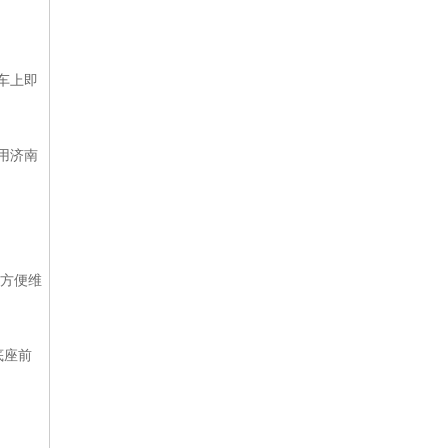
车上即
用济南
且方便维
底座前