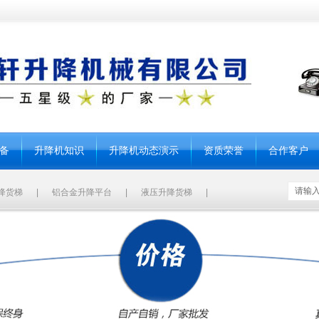
备
升降机知识
升降机动态演示
资质荣誉
合作客户
降货梯
|
铝合金升降平台
|
液压升降货梯
|