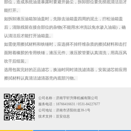
部位，造成系统油道暴露时要避开扬尘，拆卸部位要先彻底清洁后才
能打开。
如拆卸液压油箱加油盖时，先除去油箱盖四周的泥土，拧松油箱盖
后，清除残留在接合部位的杂物(不能用水冲洗以免水渗入油箱)，确
认清洁后才能打开油箱盖。
如需使用擦拭材料和铁锤时，应选择不掉纤维杂质的擦拭材料和击打
面附着橡胶的专用铁锤，液压元件、液压胶管要认真清洗，用高压风
吹干后组装。
选用包装完好的正品滤芯，换油时同时清洗滤清器，安装滤芯前应用
擦拭材料认真清洁滤清器壳内底部污物。
公司名称：济南宇轩升降机械有限公司
服务电话：18766416631 / 0531-84227677
公司地址：济南市济阳街道39-1号
技术支持：
亘安信息