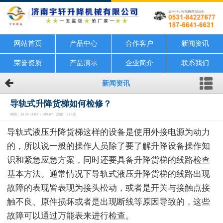
网站首页
产品中心
合作客户
新闻资讯
荣誉资质
产品演示
企业简介
联系我们
新闻资讯
导轨式升降货梯如何检修？
时间：2019-12-03 11:09:07 浏览：219次
导轨式液压升降货梯这样的设备是使用外接电源为动力
的，所以说一般的操作人员除了要了解升降设备操作知
识和紧急应急方案，同时还要具备升降货梯的线路检查
基本方法。通常情况下导轨式液压升降货梯的线路出现
故障的表现皆表现为接头松动，或者是开关与接触点接
触不良、原件损坏或者是出现断线等原因导致的，这些
故障可以通过万能表来进行检查。