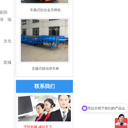
车载式铝合金升降机
富阳
清 瑞
 太仓
 宣城
支腿式移动登车桥
联系我们
可以介绍下你们的产品么
你们是怎么收费的呢
宇轩机械 诚信天下