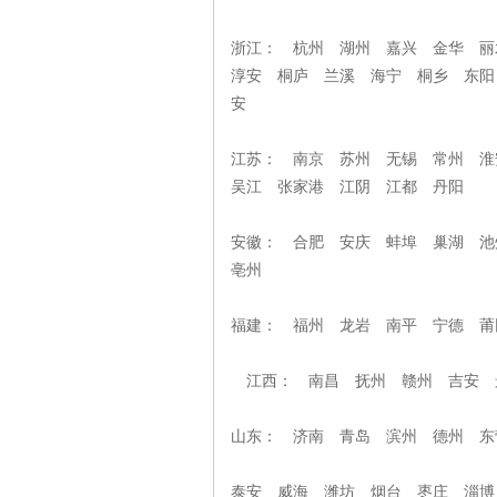
浙江： 杭州 湖州 嘉兴 金华 丽
淳安 桐庐 兰溪 海宁 桐乡 东阳
安
江苏： 南京 苏州 无锡 常州 淮
吴江 张家港 江阴 江都 丹
安徽： 合肥 安庆 蚌埠 巢湖 池
亳州
福建： 福州 龙岩 南平 宁德 
江西： 南昌 抚州 赣州 吉安 
山东： 济南 青岛 滨州 德州 东
泰安 威海 潍坊 烟台 枣庄