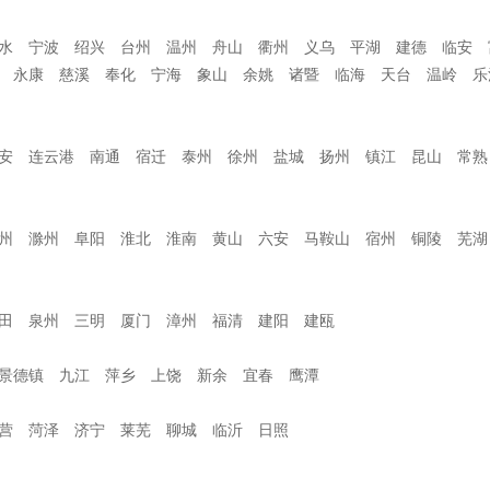
水 宁波 绍兴 台州 温州 舟山 衢州 义乌 平湖 建德 临安 
 永康 慈溪 奉化 宁海 象山 余姚 诸暨 临海 天台 温岭 乐
安 连云港 南通 宿迁 泰州 徐州 盐城 扬州 镇江 昆山 常熟
阳
州 滁州 阜阳 淮北 淮南 黄山 六安 马鞍山 宿州 铜陵 芜湖
莆田 泉州 三明 厦门 漳州 福清 建阳 建瓯
景德镇 九江 萍乡 上饶 新余 宜春 鹰潭
营 菏泽 济宁 莱芜 聊城 临沂 日照
 淄博