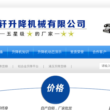
备
升降机知识
升降机动态演示
资质荣誉
合作客户
降货梯
|
铝合金升降平台
|
液压升降货梯
|