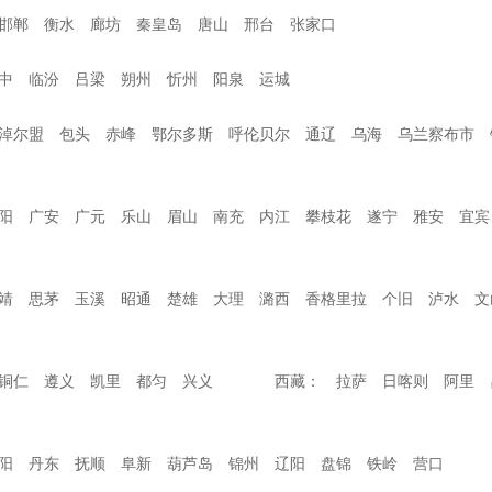
 邯郸 衡水 廊坊 秦皇岛 唐山 邢台 张家口
 晋中 临汾 吕梁 朔州 忻州 阳泉 运城
淖尔盟 包头 赤峰 鄂尔多斯 呼伦贝尔 通辽 乌海 乌兰察布市 
阳 广安 广元 乐山 眉山 南充 内江 攀枝花 遂宁 雅安 宜宾
靖 思茅 玉溪 昭通 楚雄 大理 潞西 香格里拉 个旧 泸水 文
 铜仁 遵义 凯里 都匀 兴义 西藏： 拉萨 日喀则 阿里 
区
朝阳 丹东 抚顺 阜新 葫芦岛 锦州 辽阳 盘锦 铁岭 营口