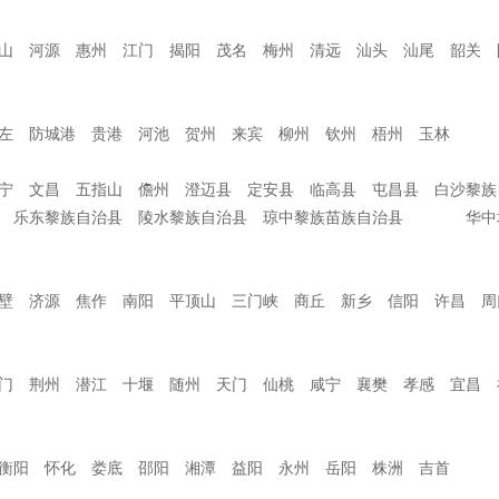
山 河源 惠州 江门 揭阳 茂名 梅州 清远 汕头 汕尾 韶关 
崇左 防城港 贵港 河池 贺州 来宾 柳州 钦州 梧州 玉林
宁 文昌 五指山 儋州 澄迈县 定安县 临高县 屯昌县 白沙黎族
县 乐东黎族自治县 陵水黎族自治县 琼中黎族苗族自治县 华中
壁 济源 焦作 南阳 平顶山 三门峡 商丘 新乡 信阳 许昌 周
门 荆州 潜江 十堰 随州 天门 仙桃 咸宁 襄樊 孝感 宜昌 
 衡阳 怀化 娄底 邵阳 湘潭 益阳 永州 岳阳 株洲 吉首