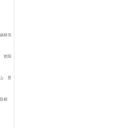
锡林浩
 资阳
山 景
昌都