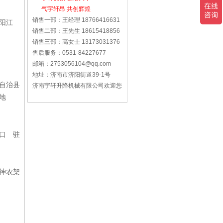
气宇轩昂 共创辉煌
销售一部：王经理 18766416631
阳江
销售二部：王先生 18615418856
销售三部：高女士 13173031376
售后服务：0531-84227677
邮箱：2753056104@qq.com
地址：济南市济阳街道39-1号
自治县
济南宇轩升降机械有限公司欢迎您
地
口 驻
神农架