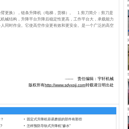
臂更换），链条升降机（电梯，货梯）。 1.剪刀简介：剪刀是
式机械结构，升降平台升降后稳定性更高，工作平台大，承载能力
多人同时作业。它使高空作业更有效和更安全。是一个广泛的高空
-
----- 责任编辑：宇轩机械
版权所有
http://www.sdyxsjj.com
转载请注明出处
些？
固定式升降机容易磨损的部件有那些
?
怎样预防导轨式升降机“掺水”