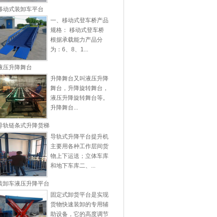
移动式装卸车平台
一、移动式登车桥产品
规格： 移动式登车桥
根据承载能力产品分
为：6、8、1...
液压升降舞台
升降舞台又叫液压升降
舞台，升降旋转舞台，
液压升降旋转舞台等。
升降舞台...
导轨链条式升降货梯
导轨式升降平台提升机
主要用各种工作层间货
物上下运送；立体车库
和地下车库二、...
装卸车液压升降平台
固定式卸货平台是实现
货物快速装卸的专用辅
助设备，它的高度调节