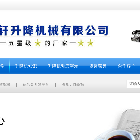
备
升降机知识
升降机动态演示
资质荣誉
合作客户
降货梯
|
铝合金升降平台
|
液压升降货梯
|